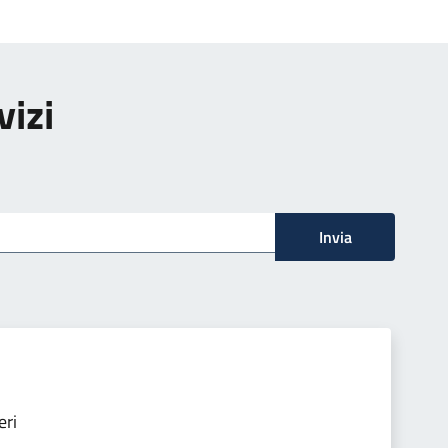
vizi
Invia
eri