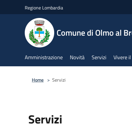
Salta al contenuto principale
Regione Lombardia
Comune di Olmo al B
Amministrazione
Novità
Servizi
Vivere 
Home
>
Servizi
Servizi