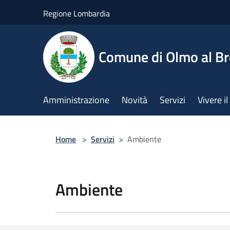
Salta al contenuto principale
Regione Lombardia
Comune di Olmo al B
Amministrazione
Novità
Servizi
Vivere 
Home
>
Servizi
>
Ambiente
Ambiente