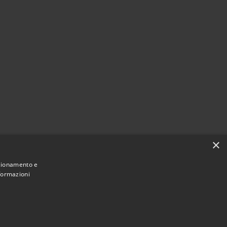
×
nzionamento e
nformazioni
Municipium
Accesso
e di Olmo al Brembo • Powered by
•