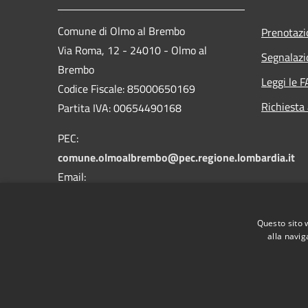
Comune di Olmo al Brembo
Prenotaz
Via Roma, 12 - 24010 - Olmo al
Segnalazi
Brembo
Leggi le 
Codice Fiscale: 85000650169
Richiesta
Partita IVA: 00654490168
PEC:
comune.olmoalbrembo@pec.regione.lombardia.it
Email:
info@comune.olmoalbrembo.bg.it
Centralino Unico: +39 0345 87021
Questo sito 
alla navig
RSS
Accessibilità
Privacy
Cookie
Mappa de