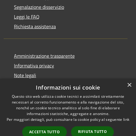
Segnalazione disservizio
Leggi le FAQ
Richiesta assistenza
Amministrazione trasparente
Informativa privacy
Note legali
×
Dichiarazione di accessibilità
Informazioni sui cookie
Questo sito web utilizza cookie tecnici e assimilati strettamente
necessari al corretto funzionamento e alla navigazione del sito,
nonché un cookie tecnico analitico al solo fine di elaborare
informazioni statistiche, aggregate e anonime.
RSS
Copyright © 2026 • Comune di
Per maggiori dettagli, può consultare la cookie policy al seguente
link
Accessibilità
Olmo al Brembo • Powered by
Privacy
Municipium
Accesso
•
RIFIUTA TUTTO
ACCETTA TUTTO