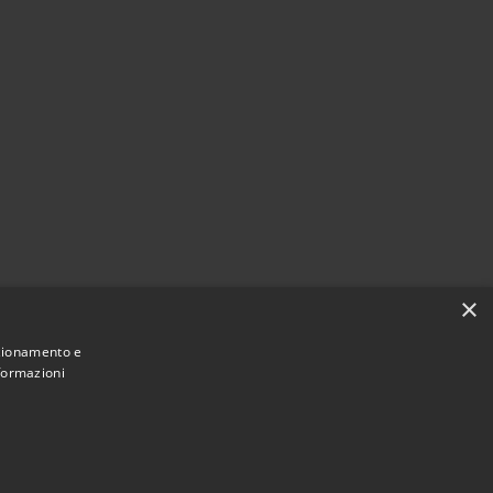
×
nzionamento e
nformazioni
Municipium
Accesso
e di Olmo al Brembo • Powered by
•