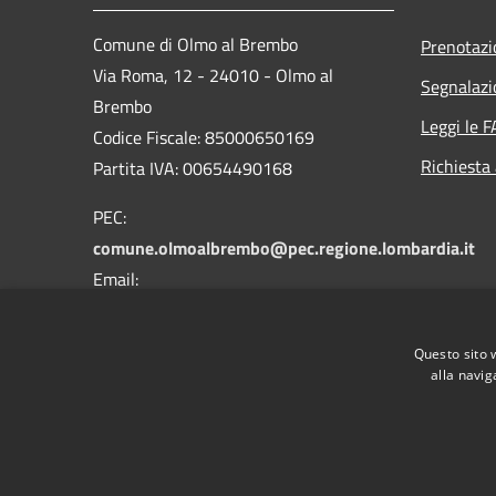
Comune di Olmo al Brembo
Prenotaz
Via Roma, 12 - 24010 - Olmo al
Segnalazi
Brembo
Leggi le 
Codice Fiscale: 85000650169
Richiesta
Partita IVA: 00654490168
PEC:
comune.olmoalbrembo@pec.regione.lombardia.it
Email:
info@comune.olmoalbrembo.bg.it
Centralino Unico: +39 0345 87021
Questo sito 
alla navig
RSS
Accessibilità
Privacy
Cookie
Mappa de