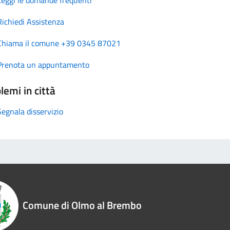
Richiedi Assistenza
Chiama il comune +39 0345 87021
Prenota un appuntamento
lemi in città
Segnala disservizio
Comune di Olmo al Brembo