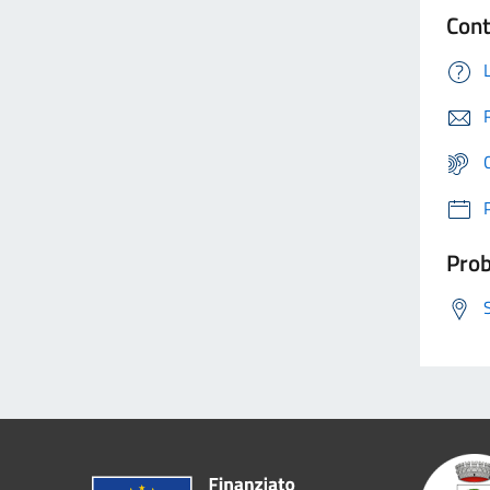
Cont
Prob