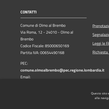
CONTATTI
Comune di Olmo al Brembo
Prenotaz
Via Roma, 12 - 24010 - Olmo al
Segnalazi
Brembo
Leggi le 
Codice Fiscale: 85000650169
Richiesta
Partita IVA: 00654490168
PEC:
comune.olmoalbrembo@pec.regione.lombardia.it
Email:
info@comune.olmoalbrembo.bg.it
Centralino Unico: +39 0345 87021
Questo sito 
alla navig