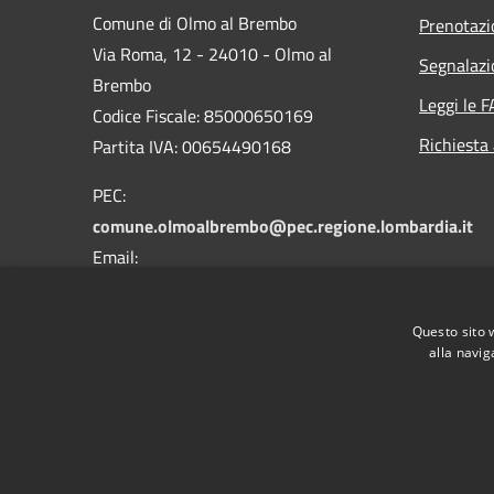
Comune di Olmo al Brembo
Prenotaz
Via Roma, 12 - 24010 - Olmo al
Segnalazi
Brembo
Leggi le 
Codice Fiscale: 85000650169
Richiesta
Partita IVA: 00654490168
PEC:
comune.olmoalbrembo@pec.regione.lombardia.it
Email:
info@comune.olmoalbrembo.bg.it
Centralino Unico: +39 0345 87021
Questo sito 
alla navig
RSS
Accessibilità
Privacy
Cookie
Mappa de