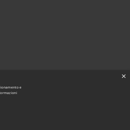
×
nzionamento e
nformazioni
Municipium
Accesso
e di Olmo al Brembo • Powered by
•
redazione