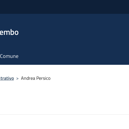
rembo
il Comune
trativo
>
Andrea Persico