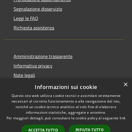
Segnalazione disservizio
Leggi le FAQ
Richiesta assistenza
Amministrazione trasparente
Informativa privacy
Note legali
×
Dichiarazione di accessibilità
Informazioni sui cookie
Questo sito web utilizza cookie tecnici e assimilati strettamente
necessari al corretto funzionamento e alla navigazione del sito,
nonché un cookie tecnico analitico al solo fine di elaborare
informazioni statistiche, aggregate e anonime.
RSS
Copyright © 2026 • Comune di
Per maggiori dettagli, può consultare la cookie policy al seguente
link
Accessibilità
Olmo al Brembo • Powered by
Privacy
Municipium
Accesso
•
RIFIUTA TUTTO
ACCETTA TUTTO