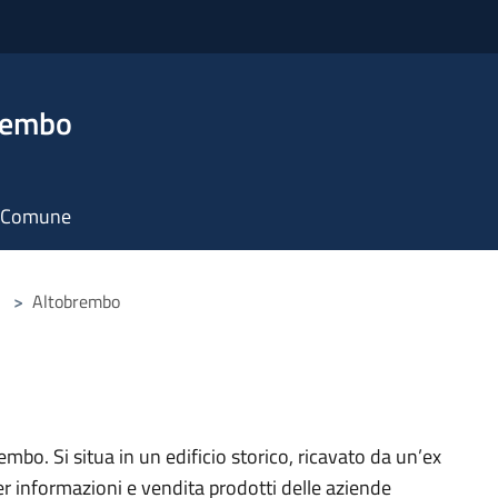
rembo
il Comune
>
Altobrembo
brembo. Si situa in un edificio storico, ricavato da un’ex
er informazioni e vendita prodotti delle aziende