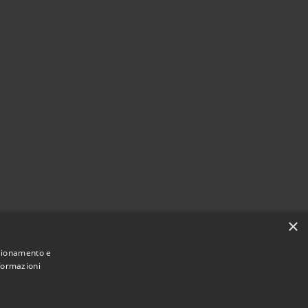
×
nzionamento e
nformazioni