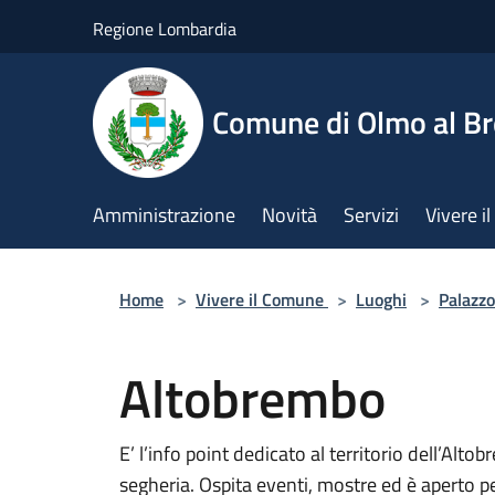
Salta al contenuto principale
Regione Lombardia
Comune di Olmo al B
Amministrazione
Novità
Servizi
Vivere 
Home
>
Vivere il Comune
>
Luoghi
>
Palazzo
Altobrembo
E’ l’info point dedicato al territorio dell’Alto
segheria. Ospita eventi, mostre ed è aperto p