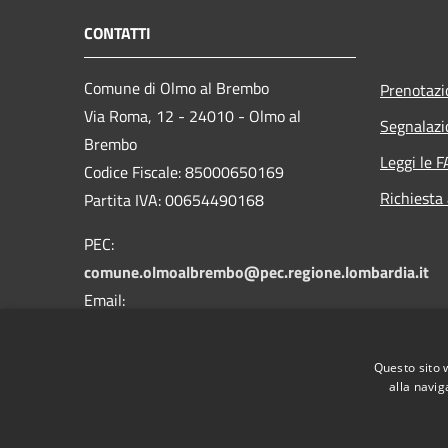
CONTATTI
Comune di Olmo al Brembo
Prenotaz
Via Roma, 12 - 24010 - Olmo al
Segnalazi
Brembo
Leggi le 
Codice Fiscale: 85000650169
Richiesta
Partita IVA: 00654490168
PEC:
comune.olmoalbrembo@pec.regione.lombardia.it
Email:
info@comune.olmoalbrembo.bg.it
Centralino Unico: +39 0345 87021
Questo sito 
alla navig