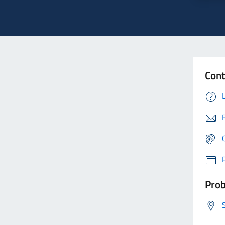
Cont
Prob