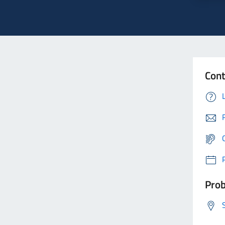
Cont
Prob