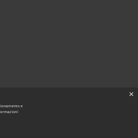
×
nzionamento e
nformazioni