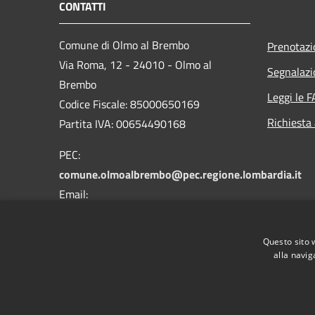
CONTATTI
Comune di Olmo al Brembo
Prenotaz
Via Roma, 12 - 24010 - Olmo al
Segnalazi
Brembo
Leggi le 
Codice Fiscale: 85000650169
Richiesta
Partita IVA: 00654490168
PEC:
comune.olmoalbrembo@pec.regione.lombardia.it
Email:
info@comune.olmoalbrembo.bg.it
Centralino Unico: +39 0345 87021
Questo sito 
alla navig