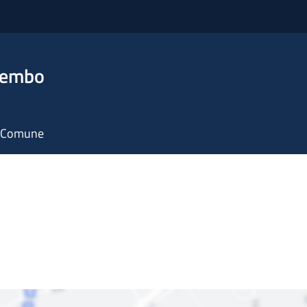
rembo
il Comune